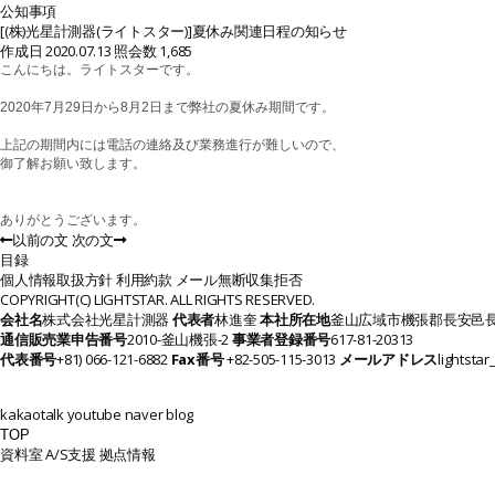
公知事項
[(株)光星計測器(ライトスター)]夏休み関連日程の知らせ
作成日 2020.07.13
照会数 1,685
こんにちは。ライトスターです。
2020年7月29日から8月2日まで弊社の夏休み期間です。
上記の期間内には電話の連絡及び業務進行が難しいので、
御了解お願い致します。
ありがとうございます。
以前の文
次の文
目録
個人情報取扱方針
利用約款
メール無断収集拒否
COPYRIGHT(C) LIGHTSTAR. ALL RIGHTS RESERVED.
会社名
株式会社光星計測器
代表者
林進奎
本社所在地
釜山広域市機張郡長安邑長
通信販売業申告番号
2010-釜山機張-2
事業者登録番号
617-81-20313
代表番号
+81) 066-121-6882
Fax番号
+82-505-115-3013
メールアドレス
lightsta
kakaotalk
youtube
naver blog
TOP
資料室
A/S支援
拠点情報