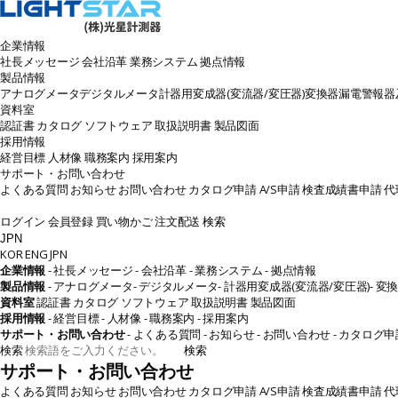
企業情報
社長メッセージ
会社沿革
業務システム
拠点情報
製品情報
アナログメータ
デジタルメータ
計器用変成器(変流器/変圧器)
変換器
漏電警報器及
資料室
認証書
カタログ
ソフトウェア
取扱説明書
製品図面
採用情報
経営目標
人材像
職務案内
採用案内
サポート・お問い合わせ
よくある質問
お知らせ
お問い合わせ
カタログ申請
A/S申請
検査成績書申請
代
ログイン
会員登録
買い物かご
注文配送
検索
JPN
KOR
ENG
JPN
企業情報
- 社長メッセージ
- 会社沿革
- 業務システム
- 拠点情報
製品情報
- アナログメータ
- デジタルメータ
- 計器用変成器(変流器/変圧器)
- 変
資料室
認証書
カタログ
ソフトウェア
取扱説明書
製品図面
採用情報
- 経営目標
- 人材像
- 職務案内
- 採用案内
サポート・お問い合わせ
- よくある質問
- お知らせ
- お問い合わせ
- カタログ申
検索
検索
サポート・お問い合わせ
よくある質問
お知らせ
お問い合わせ
カタログ申請
A/S申請
検査成績書申請
代