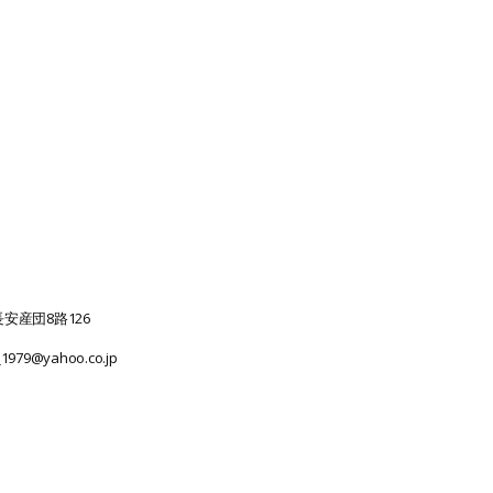
安産団8路126
r_1979@yahoo.co.jp