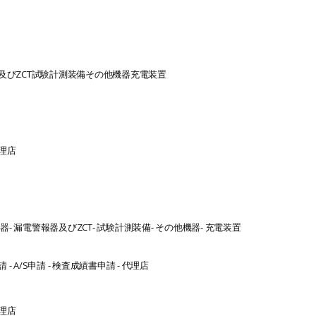
びZCT
試験計測装備
その他機器
充電装置
理店
換器
- 漏電警報器及びZCT
- 試験計測装備
- その他機器
- 充電装置
請
- A/S申請
- 検査成績書申請
- 代理店
理店