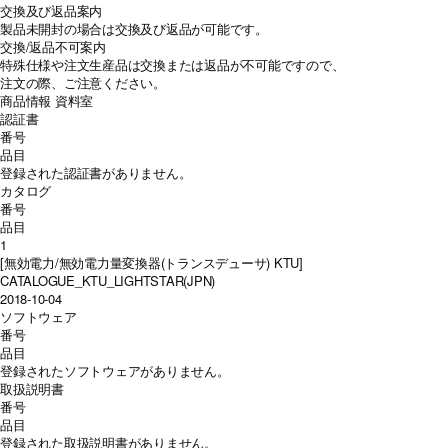
交換及び返品案内
製品未開封の場合は交換及び返品が可能です。
交換/返品不可案内
特殊仕様や注文生産品は交換または返品が不可能ですので、
注文の際、ご注意ください。
商品情報
資料室
認証書
番号
品目
登録された認証書がありません。
カタログ
番号
品目
1
[無効電力/無効電力量変換器(トランスデューサ) KTU]
CATALOGUE_KTU_LIGHTSTAR(JPN)
2018-10-04
ソフトウェア
番号
品目
登録されたソフトウェアがありません。
取扱説明書
番号
品目
登録された取扱説明書がありません。