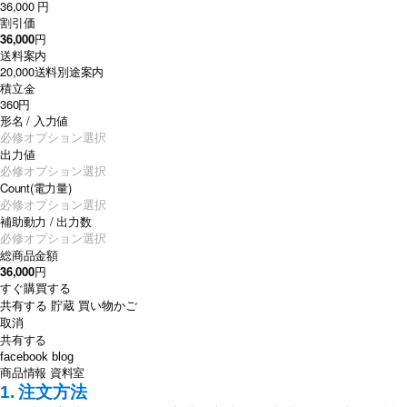
36,000 円
割引価
36,000
円
送料案内
20,000
送料別途案内
積立金
360円
形名 / 入力値
出力値
Count(電力量)
補助動力 / 出力数
総商品金額
36,000
円
すぐ購買する
共有する
貯蔵
買い物かご
取消
共有する
facebook
blog
商品情報
資料室
1.
注文方法