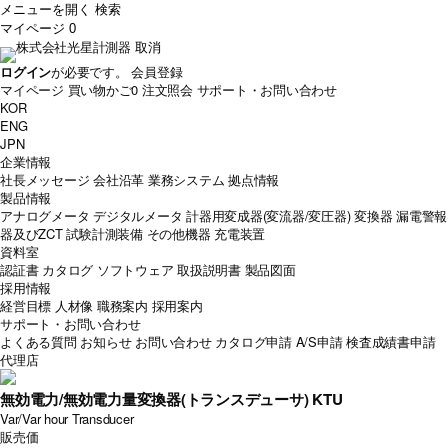
メニューを開く
検索
マイページ
0
取消
ログイン
が必要です。
会員登録
マイページ
買い物かご
0
注文照会
サポート・お問い合わせ
KOR
ENG
JPN
企業情報
社長メッセージ
会社沿革
業務システム
拠点情報
製品情報
アナログメータ
デジタルメータ
計器用変成器(変流器/変圧器)
変換器
漏電警報
器及びZCT
試験計測装備
その他機器
充電装置
資料室
認証書
カタログ
ソフトウェア
取扱説明書
製品図面
採用情報
経営目標
人材像
職務案内
採用案内
サポート・お問い合わせ
よくある質問
お知らせ
お問い合わせ
カタログ申請
A/S申請
検査成績書申請
代理店
無効電力/無効電力量変換器(トランスデューサ) KTU
Var/Var hour Transducer
販売価