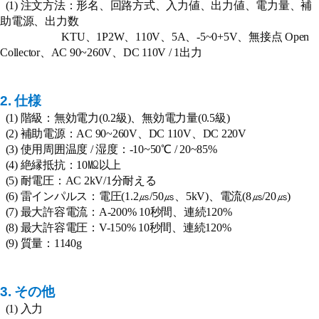
(1) 注文方法：形名、回路方式、入力値、出力値、電力量、補
助電源、出力数
KTU、1P2W、110V、5A、-5~0+5V、無接点 Open
Collector、AC 90~260V、DC 110V / 1出力
2. 仕様
(1) 階級：無効電力(0.2級)、無効電力量(0.5級)
(2) 補助電源：AC 90~260V、DC 110V、DC 220V
(3) 使用周囲温度 / 湿度：-10~50℃ / 20~85%
(4) 絶縁抵抗：10㏁以上
(5) 耐電圧：AC 2kV/1分耐える
(6) 雷インパルス：電圧(1.2㎲/50㎲、5kV)、電流(8㎲/20㎲)
(7) 最大許容電流：A-200% 10秒間、連続120%
(8) 最大許容電圧：V-150% 10秒間、連続120%
(9) 質量：1140g
3. その他
(1) 入力