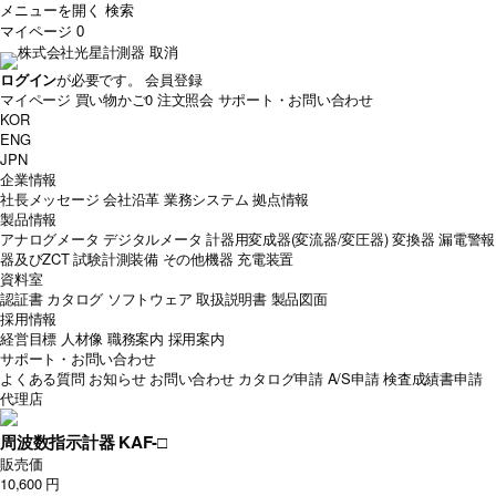
メニューを開く
検索
マイページ
0
取消
ログイン
が必要です。
会員登録
マイページ
買い物かご
0
注文照会
サポート・お問い合わせ
KOR
ENG
JPN
企業情報
社長メッセージ
会社沿革
業務システム
拠点情報
製品情報
アナログメータ
デジタルメータ
計器用変成器(変流器/変圧器)
変換器
漏電警報
器及びZCT
試験計測装備
その他機器
充電装置
資料室
認証書
カタログ
ソフトウェア
取扱説明書
製品図面
採用情報
経営目標
人材像
職務案内
採用案内
サポート・お問い合わせ
よくある質問
お知らせ
お問い合わせ
カタログ申請
A/S申請
検査成績書申請
代理店
周波数指示計器 KAF-□
販売価
10,600 円