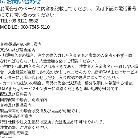
5. お問い合わせ
お問合せのページに内容を記載してください。又は下記の電話番号
にてお問い合わせください。
TEL : 06-6121-6882
MOBILE : 080-7545-5110
交換/返品/払い戻し案内
支払い及び送金案内
- 無通帳入金の場合、注文の際入力した入金者名と実際の入金者が必ず一致し
なければならないし、入金金額を必ずご確認ください。
- 注文後7日以内入金完了されるべきであり、注文者と入金者名が一致しない場
合、入金確認が自動にされないかもしれませんので、必ずQ&Aまたはサービス
センターにお問い合わせした後、入金確認の処理に進んでください。
- カードの支払いの場合、商品の代金の決済後、部分取消しを希望する場合、
Q&Aまたはサービスセンターに連絡くださると速い処理が可能です。
配送及び送料案内
国際配送の場合、別途案内
交換及び返品案内
製品未開封の場合は交換及び返品が可能です。
交換/返品不可案内
特殊仕様や注文生産品は交換または返品が不可能ですので、
注文の際、ご注意ください。
商品情報
資料室