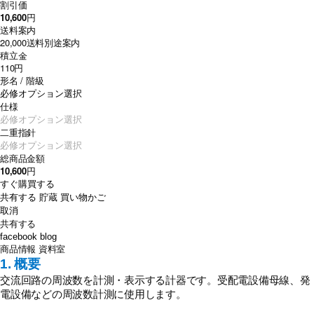
割引価
10,600
円
送料案内
20,000
送料別途案内
積立金
110円
形名 / 階級
仕様
二重指針
総商品金額
10,600
円
すぐ購買する
共有する
貯蔵
買い物かご
取消
共有する
facebook
blog
商品情報
資料室
1. 概要
交流回路の周波数を計測・表示する計器です。受配電設備母線、発
電設備などの周波数計測に使用します。