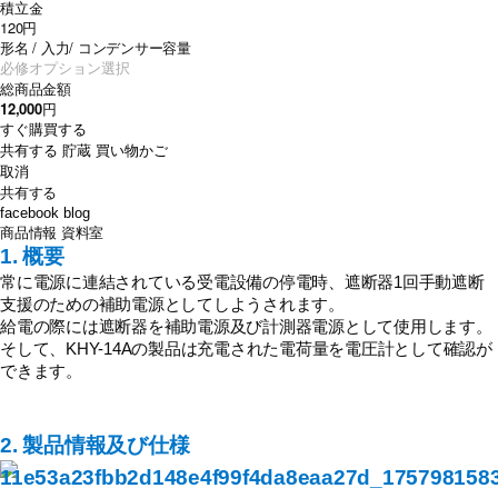
積立金
120円
形名 / 入力/ コンデンサー容量
総商品金額
12,000
円
すぐ購買する
共有する
貯蔵
買い物かご
取消
共有する
facebook
blog
商品情報
資料室
1. 概要
常に電源に連結されている受電設備の停電時、遮断器1回手動遮断
支援のための補助電源としてしようされます。
給電の際には遮断器を補助電源及び計測器電源として使用します。
そして、KHY-14Aの製品は充電された電荷量を電圧計として確認が
できます。
2. 製品情報及び仕様