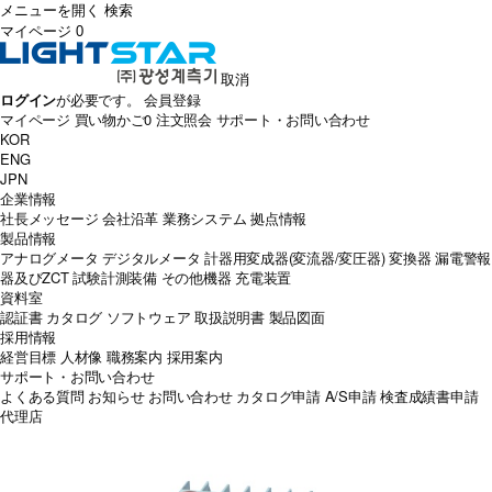
メニューを開く
検索
マイページ
0
取消
ログイン
が必要です。
会員登録
マイページ
買い物かご
0
注文照会
サポート・お問い合わせ
KOR
ENG
JPN
企業情報
社長メッセージ
会社沿革
業務システム
拠点情報
製品情報
アナログメータ
デジタルメータ
計器用変成器(変流器/変圧器)
変換器
漏電警報
器及びZCT
試験計測装備
その他機器
充電装置
資料室
認証書
カタログ
ソフトウェア
取扱説明書
製品図面
採用情報
経営目標
人材像
職務案内
採用案内
サポート・お問い合わせ
よくある質問
お知らせ
お問い合わせ
カタログ申請
A/S申請
検査成績書申請
代理店