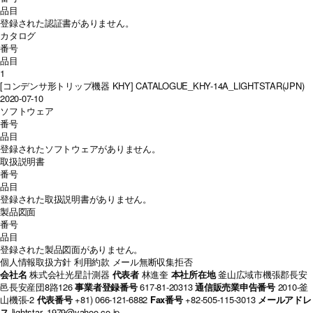
品目
登録された認証書がありません。
カタログ
番号
品目
1
[コンデンサ形トリップ機器 KHY] CATALOGUE_KHY-14A_LIGHTSTAR(JPN)
2020-07-10
ソフトウェア
番号
品目
登録されたソフトウェアがありません。
取扱説明書
番号
品目
登録された取扱説明書がありません。
製品図面
番号
品目
登録された製品図面がありません。
個人情報取扱方針
利用約款
メール無断収集拒否
会社名
株式会社光星計測器
代表者
林進奎
本社所在地
釜山広域市機張郡長安
邑長安産団8路126
事業者登録番号
617-81-20313
通信販売業申告番号
2010-釜
山機張-2
代表番号
+81) 066-121-6882
Fax番号
+82-505-115-3013
メールアドレ
ス
lightstar_1979@yahoo.co.jp