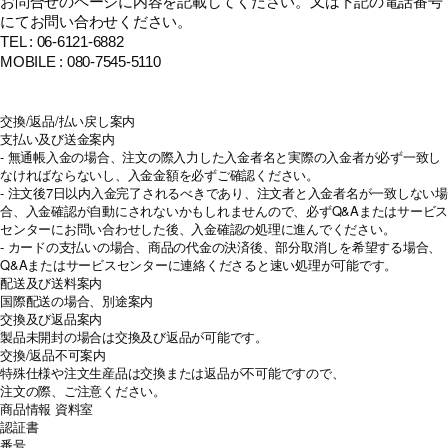
お問合せのページに内容を記載してください。又は下記の電話番号
にてお問い合わせください。
TEL : 06-6121-6882
MOBILE : 080-7545-5110
交換/返品/払い戻し案内
支払い及び送金案内
- 無通帳入金の場合、注文の際入力した入金者名と実際の入金者が必ず一致し
なければならないし、入金金額を必ずご確認ください。
- 注文後7日以内入金完了されるべきであり、注文者と入金者名が一致しない場
合、入金確認が自動にされないかもしれませんので、必ずQ&Aまたはサービス
センターにお問い合わせした後、入金確認の処理に進んでください。
- カードの支払いの場合、商品の代金の決済後、部分取消しを希望する場合、
Q&Aまたはサービスセンターに連絡くださると速い処理が可能です。
配送及び送料案内
国際配送の場合、別途案内
交換及び返品案内
製品未開封の場合は交換及び返品が可能です。
交換/返品不可案内
特殊仕様や注文生産品は交換または返品が不可能ですので、
注文の際、ご注意ください。
商品情報
資料室
認証書
番号