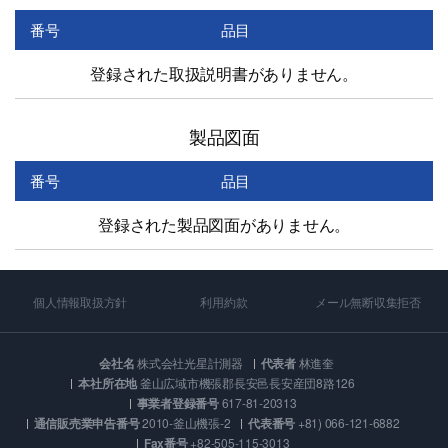
番号
品目
登録された取扱説明書がありません。
製品図面
番号
品目
登録された製品図面がありません。
個人情報取扱方針
利用約款
メール無断収集拒否
会社名
株式会社光星計測器
代表者
林進奎
本社所在地
釜山広域市機張郡長安邑長安産団8路126
事業者登録番号
617-81-20313
通信販売業申告番号
2010-釜山機張-2
代表番号
+81) 066-121-6882
Fax番号
+82-505-115-3013