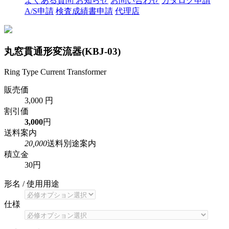
よくある質問
お知らせ
お問い合わせ
カタログ申請
A/S申請
検査成績書申請
代理店
丸窓貫通形変流器(KBJ-03)
Ring Type Current Transformer
販売価
3,000 円
割引価
3,000
円
送料案内
20,000
送料別途案内
積立金
30円
形名 / 使用用途
仕様