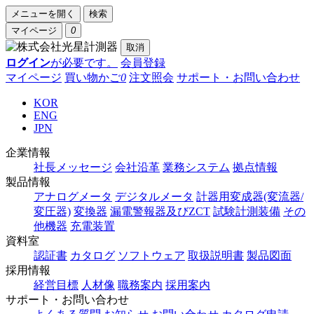
メニューを開く
検索
マイページ
0
取消
ログイン
が必要です。
会員登録
マイページ
買い物かご
0
注文照会
サポート・お問い合わせ
KOR
ENG
JPN
企業情報
社長メッセージ
会社沿革
業務システム
拠点情報
製品情報
アナログメータ
デジタルメータ
計器用変成器(変流器/
変圧器)
変換器
漏電警報器及びZCT
試験計測装備
その
他機器
充電装置
資料室
認証書
カタログ
ソフトウェア
取扱説明書
製品図面
採用情報
経営目標
人材像
職務案内
採用案内
サポート・お問い合わせ