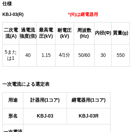
仕様
KBJ-03(R)
*(R)は継電器用
二次電
過電流
最高電
耐電圧
周波数
内径(Φ)
質量(g)
流(A)
強度(倍)
圧(kV)
(kV)
(Hz)
5また
4/1分
40
1.15
50/60
30
550
は1
一次電流による選定表
用途
計器用
(1コア)
継電器用
(1コア)
形名
KBJ-03
KBJ-03R
一次電流