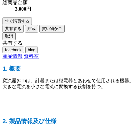
総商品金額
3,000
円
すぐ購買する
共有する
貯蔵
買い物かご
取消
共有する
facebook
blog
商品情報
資料室
1. 概要
変流器(CT)は、計器または継電器とあわせて使用される機器。
大きな電流を小さな電流に変換する役割を持つ。
2. 製品情報及び仕様