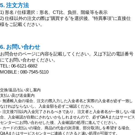
5. 注文方法
1) 形名 / 仕様選択：形名、CT比、負担、階級等を表示
2) 仕様以外の注文の際は"購買する"を選択後、"特異事項"に直接仕
様をご記載ください。
6. お問い合わせ
お問合せのページに内容を記載してください。又は下記の電話番号
にてお問い合わせください。
TEL : 06-6121-6882
MOBILE : 080-7545-5110
交換/返品/払い戻し案内
支払い及び送金案内
- 無通帳入金の場合、注文の際入力した入金者名と実際の入金者が必ず一致し
なければならないし、入金金額を必ずご確認ください。
- 注文後7日以内入金完了されるべきであり、注文者と入金者名が一致しない場
合、入金確認が自動にされないかもしれませんので、必ずQ&Aまたはサービス
センターにお問い合わせした後、入金確認の処理に進んでください。
- カードの支払いの場合、商品の代金の決済後、部分取消しを希望する場合、
Q&Aまたはサービスセンターに連絡くださると速い処理が可能です。