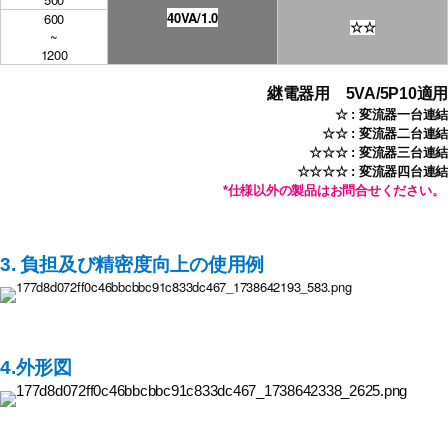
40VA/1.0
600
☆
☆
~
1200
継電器用 5VA/5P10適用
☆ : 変流器一台連結
☆
☆ :
変流器二台連結
☆
☆
☆ :
変流器三台連結
☆
☆
☆
☆
:
変流器四台連結
*仕様以外の製品はお問合せください。
3. 負担及び精密度向上の使用例
4.
外形図