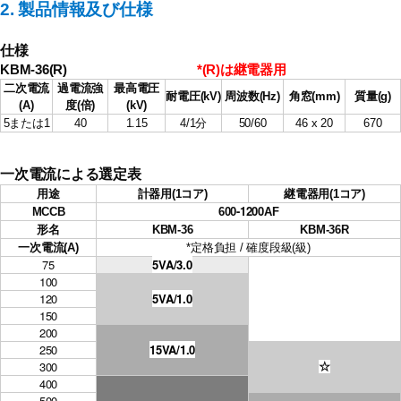
2. 製品情報及び仕様
仕様
KBM-36(R)
*(R)は継電器用
二次電流
過電流強
最高電圧
耐電圧(kV)
周波数(Hz)
角窓(mm)
質量(g)
(A)
度(倍)
(kV)
5または1
40
1.15
4/1分
50/60
46 x 20
670
一次電流による選定表
用途
計器用
(1コア)
継電器用
(1コア)
-1200
MCCB
600
AF
形名
KBM-36
KBM-36R
一次電流(A)
*定格負担 / 確度段級(級)
75
5VA/3.0
100
120
5VA/1.0
150
200
250
15VA/1.0
300
☆
400
500