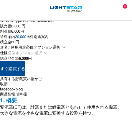
0
角窓貫通形変流器(KBM-36)
Window Type Current Transfomer
販売価
6,000 円
割引価
6,000
円
送料案内
20,000
送料別途案内
積立金
60円
形名 / 使用用途
仕様
総商品金額
6,000
円
すぐ購買する
共有する
貯蔵
買い物かご
取消
facebook
blog
商品情報
資料室
1. 概要
変流器(CT)は、計器または継電器とあわせて使用される機器。
大きな電流を小さな電流に変換する役割を持つ。