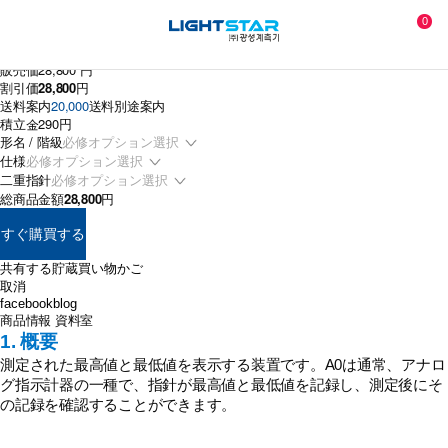
0
最大指示交流電流計 KAM-11A
販売価
28,800 円
割引価
28,800
円
送料案内
20,000
送料別途案内
積立金
290円
形名 / 階級
仕様
二重指針
総商品金額
28,800
円
すぐ購買する
共有する
貯蔵
買い物かご
取消
facebook
blog
商品情報
資料室
1. 概要
測定された最高値と最低値を表示する装置です。A0は通常、アナロ
グ指示計器の一種で、指針が最高値と最低値を記録し、測定後にそ
の記録を確認することができます。