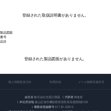
登録された取扱説明書がありません。
製品図面
番号
品目
登録された製品図面がありません。
個人情報取扱方針
利用約款
メール無断収集拒否
会社名
株式会社光星計測器
代表者
林進奎
本社所在地
釜山広域市機張郡長安邑長安産団8路126
事業者登録番号
617-81-20313