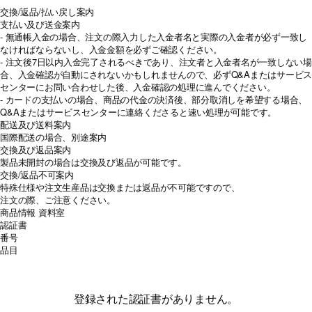
交換/返品/払い戻し案内
支払い及び送金案内
- 無通帳入金の場合、注文の際入力した入金者名と実際の入金者が必ず一致し
なければならないし、入金金額を必ずご確認ください。
- 注文後7日以内入金完了されるべきであり、注文者と入金者名が一致しない場
合、入金確認が自動にされないかもしれませんので、必ずQ&Aまたはサービス
センターにお問い合わせした後、入金確認の処理に進んでください。
- カードの支払いの場合、商品の代金の決済後、部分取消しを希望する場合、
Q&Aまたはサービスセンターに連絡くださると速い処理が可能です。
配送及び送料案内
国際配送の場合、別途案内
交換及び返品案内
製品未開封の場合は交換及び返品が可能です。
交換/返品不可案内
特殊仕様や注文生産品は交換または返品が不可能ですので、
注文の際、ご注意ください。
商品情報
資料室
認証書
番号
品目
登録された認証書がありません。