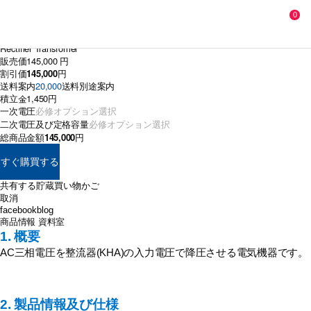
0
整流器変圧器 KHT
Rectifier Transfomer
販売価
145,000 円
割引価
145,000
円
送料案内
20,000
送料別途案内
積立金
1,450円
一次電圧
二次電圧及び定格容量
総商品金額
145,000
円
すぐ購買する
共有する
貯蔵
買い物かご
取消
facebook
blog
商品情報
資料室
1. 概要
AC三相電圧を整流器(KHA)の入力電圧で降圧させる電気機器です。
2. 製品情報及び仕様