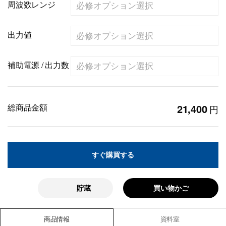
周波数レンジ
出力値
補助電源 / 出力数
総商品金額
21,400
円
すぐ購買する
貯蔵
買い物かご
商品情報
資料室