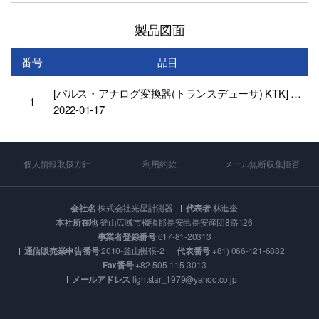
製品図面
番号
品目
[パルス・アナログ変換器(トランスデューサ) KTK] DRAWING_TRANSDUCER(KTK)
1
2022-01-17
個人情報取扱方針
利用約款
メール無断収集拒否
会社名
株式会社光星計測器
代表者
林進奎
本社所在地
釜山広域市機張郡長安邑長安産団8路126
事業者登録番号
617-81-20313
通信販売業申告番号
2010-釜山機張-2
代表番号
+81) 066-121-6882
Fax番号
+82-505-115-3013
メールアドレス
lightstar_1979@yahoo.co.jp