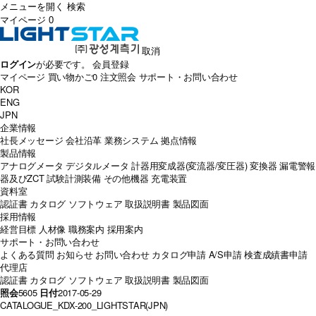
メニューを開く
検索
マイページ
0
取消
ログイン
が必要です。
会員登録
マイページ
買い物かご
0
注文照会
サポート・お問い合わせ
KOR
ENG
JPN
企業情報
社長メッセージ
会社沿革
業務システム
拠点情報
製品情報
アナログメータ
デジタルメータ
計器用変成器(変流器/変圧器)
変換器
漏電警報
器及びZCT
試験計測装備
その他機器
充電装置
資料室
認証書
カタログ
ソフトウェア
取扱説明書
製品図面
採用情報
経営目標
人材像
職務案内
採用案内
サポート・お問い合わせ
よくある質問
お知らせ
お問い合わせ
カタログ申請
A/S申請
検査成績書申請
代理店
認証書
カタログ
ソフトウェア
取扱説明書
製品図面
照会
5605
日付
2017-05-29
CATALOGUE_KDX-200_LIGHTSTAR(JPN)