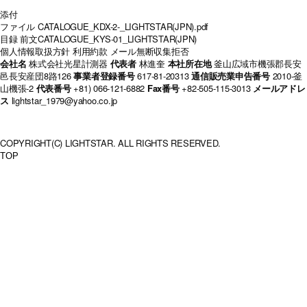
添付
ファイル
CATALOGUE_KDX-2-_LIGHTSTAR(JPN).pdf
目録
前文
CATALOGUE_KYS-01_LIGHTSTAR(JPN)
個人情報取扱方針
利用約款
メール無断収集拒否
会社名
株式会社光星計測器
代表者
林進奎
本社所在地
釜山広域市機張郡長安
邑長安産団8路126
事業者登録番号
617-81-20313
通信販売業申告番号
2010-釜
山機張-2
代表番号
+81) 066-121-6882
Fax番号
+82-505-115-3013
メールアドレ
ス
lightstar_1979@yahoo.co.jp
COPYRIGHT(C) LIGHTSTAR. ALL RIGHTS RESERVED.
TOP