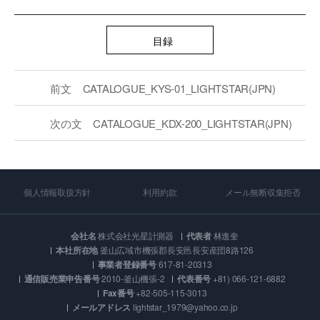
目録
前文
CATALOGUE_KYS-01_LIGHTSTAR(JPN)
次の文
CATALOGUE_KDX-200_LIGHTSTAR(JPN)
個人情報取扱方針
利用約款
メール無断収集拒否
会社名
株式会社光星計測器
代表者
林進奎
本社所在地
釜山広域市機張郡長安邑長安産団8路126
事業者登録番号
617-81-20313
通信販売業申告番号
2010-釜山機張-2
代表番号
+81) 066-121-6882
Fax番号
+82-505-115-3013
メールアドレス
lightstar_1979@yahoo.co.jp