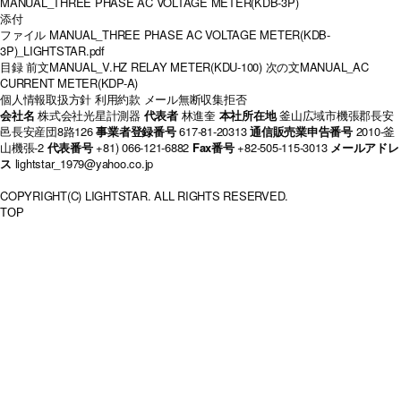
MANUAL_THREE PHASE AC VOLTAGE METER(KDB-3P)
添付
ファイル
MANUAL_THREE PHASE AC VOLTAGE METER(KDB-
3P)_LIGHTSTAR.pdf
目録
前文
MANUAL_V.HZ RELAY METER(KDU-100)
次の文
MANUAL_AC
CURRENT METER(KDP-A)
個人情報取扱方針
利用約款
メール無断収集拒否
会社名
株式会社光星計測器
代表者
林進奎
本社所在地
釜山広域市機張郡長安
邑長安産団8路126
事業者登録番号
617-81-20313
通信販売業申告番号
2010-釜
山機張-2
代表番号
+81) 066-121-6882
Fax番号
+82-505-115-3013
メールアドレ
ス
lightstar_1979@yahoo.co.jp
COPYRIGHT(C) LIGHTSTAR. ALL RIGHTS RESERVED.
TOP