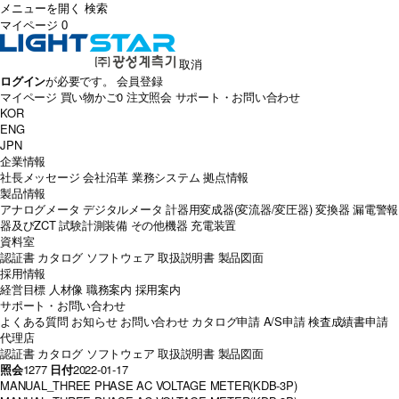
メニューを開く
検索
マイページ
0
取消
ログイン
が必要です。
会員登録
マイページ
買い物かご
0
注文照会
サポート・お問い合わせ
KOR
ENG
JPN
企業情報
社長メッセージ
会社沿革
業務システム
拠点情報
製品情報
アナログメータ
デジタルメータ
計器用変成器(変流器/変圧器)
変換器
漏電警報
器及びZCT
試験計測装備
その他機器
充電装置
資料室
認証書
カタログ
ソフトウェア
取扱説明書
製品図面
採用情報
経営目標
人材像
職務案内
採用案内
サポート・お問い合わせ
よくある質問
お知らせ
お問い合わせ
カタログ申請
A/S申請
検査成績書申請
代理店
認証書
カタログ
ソフトウェア
取扱説明書
製品図面
照会
1277
日付
2022-01-17
MANUAL_THREE PHASE AC VOLTAGE METER(KDB-3P)