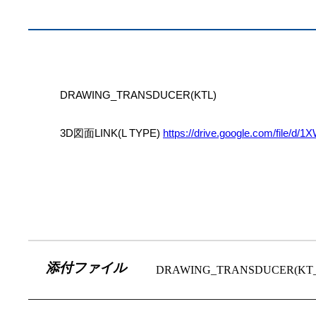
DRAWING_TRANSDUCER(KTL)
3D図面LINK(L TYPE)
https://drive.google.com/file
添付ファイル
DRAWING_TRANSDUCER(KT_,