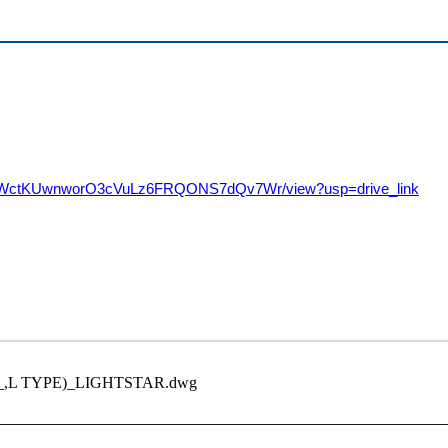
/d/1XWctKUwnworO3cVuLz6FRQONS7dQv7Wr/view?usp=drive_link
L TYPE)_LIGHTSTAR.dwg