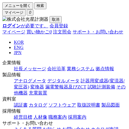
メニューを開く
検索
マイページ
0
取消
ログイン
が必要です。
会員登録
マイページ
買い物かご
0
注文照会
サポート・お問い合わせ
KOR
ENG
JPN
企業情報
社長メッセージ
会社沿革
業務システム
拠点情報
製品情報
アナログメータ
デジタルメータ
計器用変成器(変流器/
変圧器)
変換器
漏電警報器及びZCT
試験計測装備
その
他機器
充電装置
資料室
認証書
カタログ
ソフトウェア
取扱説明書
製品図面
採用情報
経営目標
人材像
職務案内
採用案内
サポート・お問い合わせ