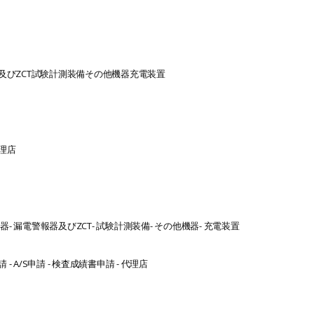
びZCT
試験計測装備
その他機器
充電装置
理店
換器
- 漏電警報器及びZCT
- 試験計測装備
- その他機器
- 充電装置
請
- A/S申請
- 検査成績書申請
- 代理店