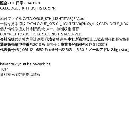
照会
2120
日字
2014-11-20
CATALOGUE_KTH_LIGHTSTAR(JPN)
添付ファイル
CATALOGUE_KTH_LIGHTSTAR(JPN).pdf
一覧を見る
前文
CATALOGUE_KYS-01_LIGHTSTAR(JPN)
次の文
CATALOGUE_KDX-2
個人情報取扱方針
利用約款
メール無断収集拒否
COPYRIGHT(C) LIGHTSTAR. ALL RIGHTS RESERVED.
会社名
株式会社光星計測器
代表者
林進奎
本社所在地
釜山広域市機張郡長安邑長
通信販売業申告番号
2010-釜山機張-2
事業者登録番号
617-81-20313
代表番号
+81) 066-121-6882
Fax番号
+82-505-115-3013
メールアドレス
lightsta
kakaotalk
youtube
naver blog
TOP
資料室
A/S支援
拠点情報