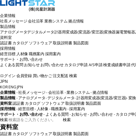
企業情報
社長メッセージ
会社沿革
業務システム
拠点情報
製品情報
アナログメータ
デジタルメータ
計器用変成器(変流器/変圧器)
変換器
漏電警報器及
資料室
認証書
カタログ
ソフトウェア
取扱説明書
製品図面
採用情報
経営目標
人材像
職務案内
採用案内
サポート・お問い合わせ
よくある質問
お知らせ
お問い合わせ
カタログ申請
A/S申請
検査成績書申請
代
ログイン
会員登録
買い物かご
注文配送
検索
JPN
KOR
ENG
JPN
企業情報
- 社長メッセージ
- 会社沿革
- 業務システム
- 拠点情報
製品情報
- アナログメータ
- デジタルメータ
- 計器用変成器(変流器/変圧器)
- 変
資料室
認証書
カタログ
ソフトウェア
取扱説明書
製品図面
採用情報
- 経営目標
- 人材像
- 職務案内
- 採用案内
サポート・お問い合わせ
- よくある質問
- お知らせ
- お問い合わせ
- カタログ申
検索
検索
資料室
認証書
カタログ
ソフトウェア
取扱説明書
製品図面