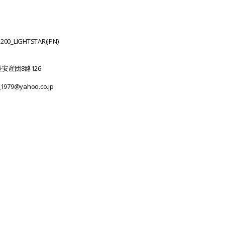
00_LIGHTSTAR(JPN)
安産団8路126
r_1979@yahoo.co.jp