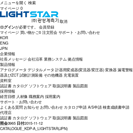
メニューを開く
検索
マイページ
0
取消
ログイン
が必要です。
会員登録
マイページ
買い物かご
0
注文照会
サポート・お問い合わせ
KOR
ENG
JPN
企業情報
社長メッセージ
会社沿革
業務システム
拠点情報
製品情報
アナログメータ
デジタルメータ
計器用変成器(変流器/変圧器)
変換器
漏電警報
器及びZCT
試験計測装備
その他機器
充電装置
資料室
認証書
カタログ
ソフトウェア
取扱説明書
製品図面
採用情報
経営目標
人材像
職務案内
採用案内
サポート・お問い合わせ
よくある質問
お知らせ
お問い合わせ
カタログ申請
A/S申請
検査成績書申請
代理店
認証書
カタログ
ソフトウェア
取扱説明書
製品図面
照会
3965
日付
2015-11-12
CATALOGUE_KDP-A_LIGHTSTAR(JPN)