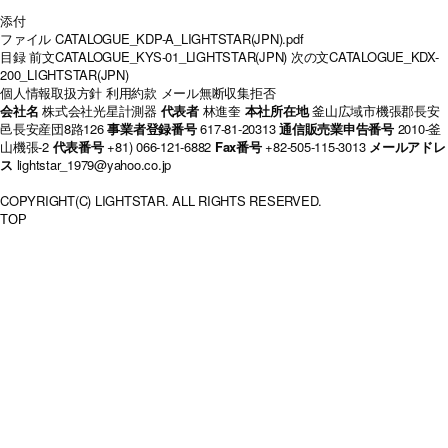
添付
ファイル
CATALOGUE_KDP-A_LIGHTSTAR(JPN).pdf
目録
前文
CATALOGUE_KYS-01_LIGHTSTAR(JPN)
次の文
CATALOGUE_KDX-
200_LIGHTSTAR(JPN)
個人情報取扱方針
利用約款
メール無断収集拒否
会社名
株式会社光星計測器
代表者
林進奎
本社所在地
釜山広域市機張郡長安
邑長安産団8路126
事業者登録番号
617-81-20313
通信販売業申告番号
2010-釜
山機張-2
代表番号
+81) 066-121-6882
Fax番号
+82-505-115-3013
メールアドレ
ス
lightstar_1979@yahoo.co.jp
COPYRIGHT(C) LIGHTSTAR. ALL RIGHTS RESERVED.
TOP